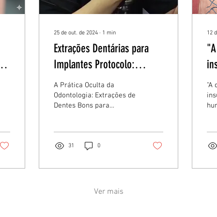
25 de out. de 2024
∙
1
min
12 d
Extrações Dentárias para
"A
Implantes Protocolo:
in
Quando o Lucro Fala Mais
é 
A Prática Oculta da
"A 
Alto que a Saúde.
im
Odontologia: Extrações de
ins
Dentes Bons para
hu
Implantes Ética na
ten
Odontologia A prática de
extrair dentes saudáveis
para...
31
0
Ver mais