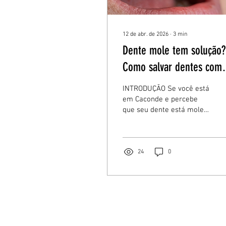
12 de abr. de 2026
∙
3
min
Dente mole tem solução?
Como salvar dentes com
perda óssea
INTRODUÇÃO Se você está
em Caconde e percebe
que seu dente está mole
ou sua gengiva sangra, é
importante saber que, na
maioria dos casos, ainda
é possível salvar o dente
24
0
com a utilização de
protocolos modernos
baseados na Federação
Europeia de
Periodontologia Muitos
pacientes acreditam que