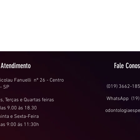
Odontologia Especializada Fonseca
Luiz Fernando Moreira Fonseca.
CRO 41.137
Atendimento odontológico especializado em Implantodontia,
Endodontia,
Próteses e Reabilitação oral.
Rua Dr. Nicolau Fanuelli, 26 – Centro
Caconde – SP
Atendimento
Fale Cono
icolau Fanuelli nº 26 - Centro
(019) 3662-18
 - SP
WhatsApp (19)
, Terças
e Quartas feiras
das 9.00 às 18.30
odontologiaesp
inta e
Sexta-Feira
as 9:00 ás 11:30h