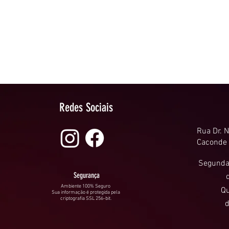
a única solução é a
extração, mas a
odontologia evoluiu. Hoje,
com o tratamento de
gengiva em Caconde, é
possível controlar a
infecção, estabilizar o
dente e preservar a
estrutura natural. Nosso
foco é...
Redes Sociais
Rua Dr. N
Caconde
Segundas
Segurança
Ambiente 100% Seguro
Qu
Sua informação é protegida pela
criptografia SSL 256-bit.
d