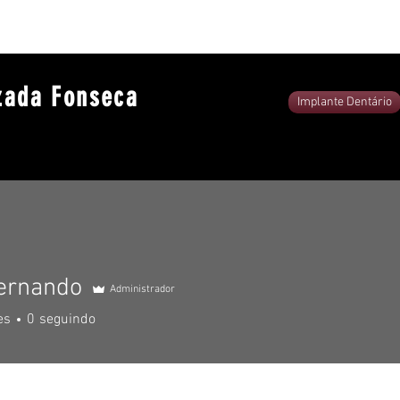
zada Fonseca
Implante Dentário
Fernando
Administrador
es
0
seguindo