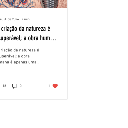
e jul. de 2024
∙
2
min
 criação da natureza é
superável; a obra humana
apenas uma tentativa de
criação da natureza é
itação."
uperável; a obra
mana é apenas uma
tativa de imitação."
18
0
1