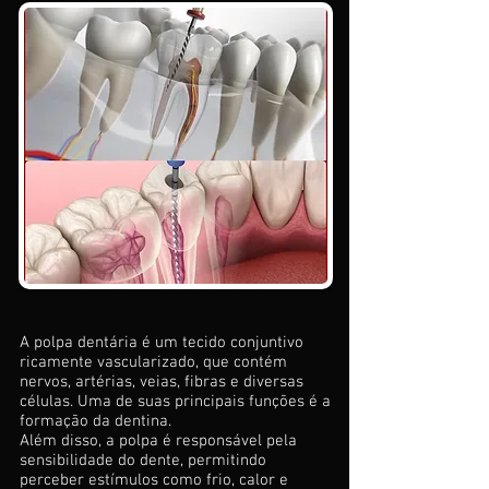
A polpa dentária é um tecido conjuntivo
ricamente vascularizado, que contém
nervos, artérias, veias, fibras e diversas
células. Uma de suas principais funções é a
formação da dentina.
Além disso, a polpa é responsável pela
sensibilidade do dente, permitindo
perceber estímulos como frio, calor e