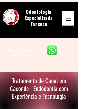
Odontologia
Especializada
Fonseca
Quero recuperar
meu sorriso
Tratamento de Canal em
Caconde | Endodontia com
Experiência e Tecnologia