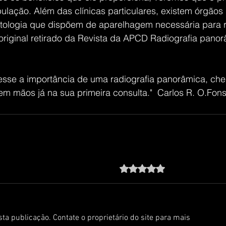
ulação. Além das clínicas particulares, existem órgãos 
ologia que dispõem de aparelhagem necessária para re
 original retirado da Revista da APCD Radiografia panor
esse a importância de uma radiografia panorâmica, che
em mãos já na sua primeira consulta."  Carlos R. O.Fon
Avaliado com 0 de 5 estre
Ainda sem avalia
ta publicação. Contate o proprietário do site para mais