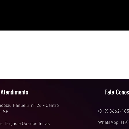
Odontologia Especializada Fonseca
Luiz Fernando Moreira Fonseca.
CRO 41.137
Atendimento odontológico especializado em Implantodontia,
Endodontia,
Próteses e Reabilitação oral.
Rua Dr. Nicolau Fanuelli, 26 – Centro
Caconde – SP
Atendimento
Fale Cono
icolau Fanuelli nº 26 - Centro
(019) 3662-18
 - SP
WhatsApp (19)
, Terças
e Quartas feiras