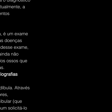
tualmente, a 
entos 
a, é um exame 
das doenças 
 desse exame, 
ainda não 
dos ossos que 
as.
iografias 
íbula. Através 
res, 
ibular (que 
m solicitá-lo 