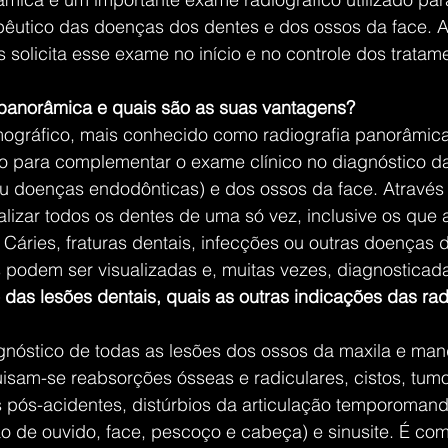
pêutico das doenças dos dentes e dos ossos da face. A
s solicita esse exame no início e no controle dos tratam
 panorâmica e quais são as suas vantagens?
ográfico, mais conhecido como radiografia panorâmic
tico para complementar o exame clínico no diagnóstico 
ou doenças endodônticas) e dos ossos da face. Através
alizar todos os dentes de uma só vez, inclusive os que 
Cáries, fraturas dentais, infecções ou outras doenças 
 podem ser visualizadas e, muitas vezes, diagnosticad
das lesões dentais, quais as outras indicações das rad
gnóstico de todas as lesões dos ossos da maxila e mand
sam-se reabsorções ósseas e radiculares, cistos, tumo
s pós-acidentes, distúrbios da articulação temporomand
 de ouvido, face, pescoço e cabeça) e sinusite. É comu