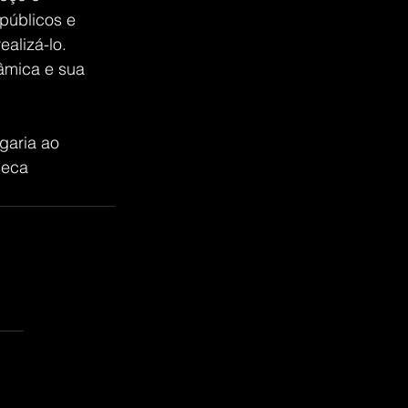
públicos e 
alizá-lo.
âmica e sua 
garia ao 
seca
las.
ções