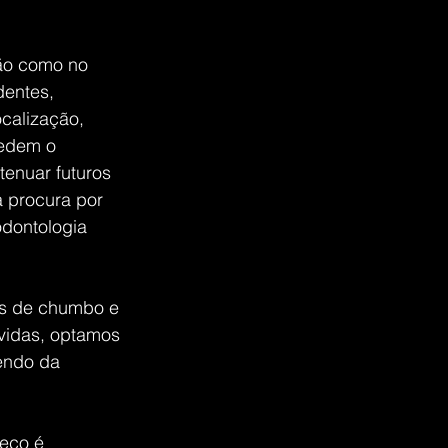
ão como no 
dentes, 
calização, 
cedem o 
tenuar futuros 
a procura por 
dontologia 
is de chumbo e 
vidas, optamos 
endo da 
eço é 