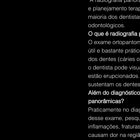
e planejamento tera
maioria dos dentista
odontológicos.
O que é radiografia
O exame ortopantom
útil e bastante prá
dos dentes (cáries 
o dentista pode visu
estão erupcionados. 
sustentam os dentes
Além do diagnóstico 
panorâmicas?
Praticamente no dia
desse exame, pesqui
inflamações, fratura
causam dor na região