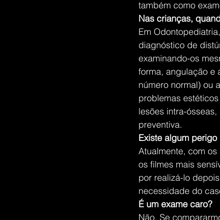
também como exame p
Nas crianças, quand
Em Odontopediatria,
diagnóstico de distú
examinando-os mesmo
forma, angulação e 
número normal) ou ag
problemas estéticos 
lesões intra-ósseas
preventiva.
Existe algum perigo
Atualmente, com os 
os filmes mais sens
por realizá-lo depo
necessidade do cas
É um exame caro?
Não. Se compararmos