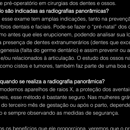
ré-operatório em cirurgias dos dentes e ossos.
o são indicadas as radiografias panorâmicas?
 esse exame tem amplas indicações, tanto na prevenç
rbios dentais e faciais. Pode-se fazer o “pré-natal” dos 
 antes que eles erupcionem, podendo analisar sua lo
a presença de dentes extranumerários (dentes que ex
enesia (falta do germe dentário) e assim prevenir ou a
e/ou relacionados à articulação. O estudo dos ossos n
, como cistos e tumores, também faz parte de uma boa o
 quando se realiza a radiografia panorâmica?
modernos aparelhos de raios X, a proteção dos aventa
íveis, esse método é bastante seguro. Nas mulheres grá
is do terceiro mês de gestação ou após o parto, depend
o e sempre observando as medidas de segurança.
 os benefícios que ele proporciona, veremos que o pr