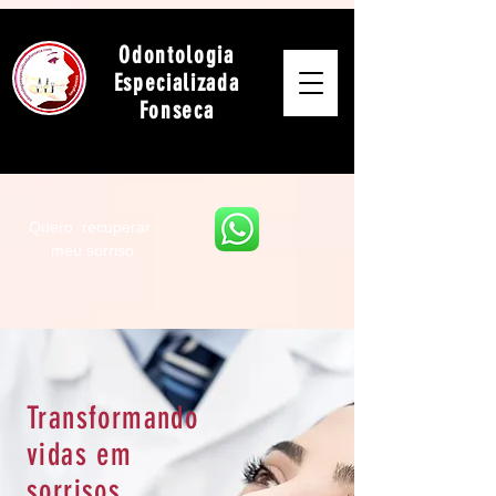
Odontologia
Especializada
Fonseca
Quero recuperar
meu sorriso
Transformando
vidas em
sorrisos.