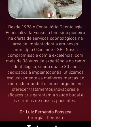
Desde 1998 o Consultório Odontologia
Especializada Fonseca tem sido pioneiro
na oferta de serviços odontológicos na
área de implantodontia em nosso
município ( Caconde - SP). Nosso
compromisso é com a excelência: com
mais de 38 anos de experiência no ramo
odontológico, sendo quase 30 anos
dedicados à implantodontia,
utilizamos
exclusivamente as melhores marcas
do
mercado mundial e temos orgulho em
oferecer tratamentos inovadores e
eficazes que garantam a saúde bucal e
os sorrisos de nossos pacientes.
Dr. Luiz Fernando Fonseca
Cirurgião Dentista