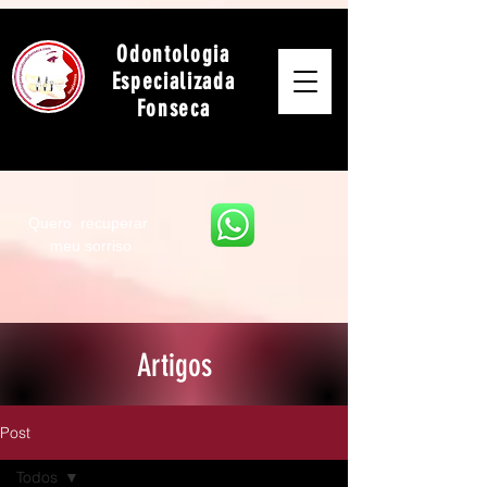
Odontologia
Especializada
Fonseca
Quero recuperar
meu sorriso
Artigos
Post
Todos